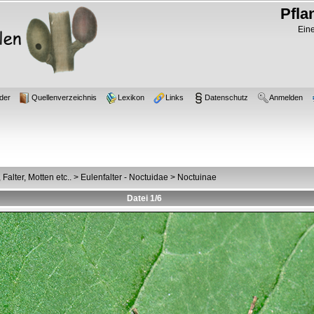
Pfla
Eine
der
Quellenverzeichnis
Lexikon
Links
Datenschutz
Anmelden
Falter, Motten etc..
>
Eulenfalter - Noctuidae
>
Noctuinae
Datei 1/6