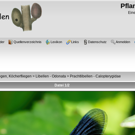
Pfla
Eine
der
Quellenverzeichnis
Lexikon
Links
Datenschutz
Anmelden
iegen, Köcherfliegen
>
Libellen - Odonata
>
Prachtlibellen - Calopterygidae
Datei 1/2