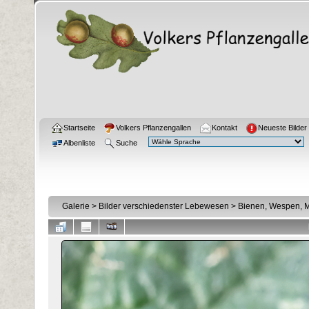
Startseite
Volkers Pflanzengallen
Kontakt
Neueste Bilder
Albenliste
Suche
Galerie
>
Bilder verschiedenster Lebewesen
>
Bienen, Wespen, M