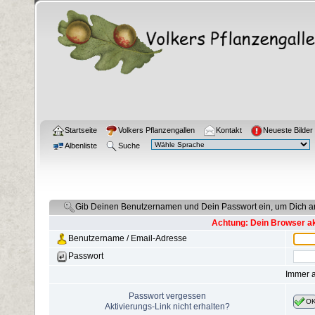
Startseite
Volkers Pflanzengallen
Kontakt
Neueste Bilder
Albenliste
Suche
Gib Deinen Benutzernamen und Dein Passwort ein, um Dich 
Achtung: Dein Browser akz
Benutzername / Email-Adresse
Passwort
Immer 
Passwort vergessen
O
Aktivierungs-Link nicht erhalten?