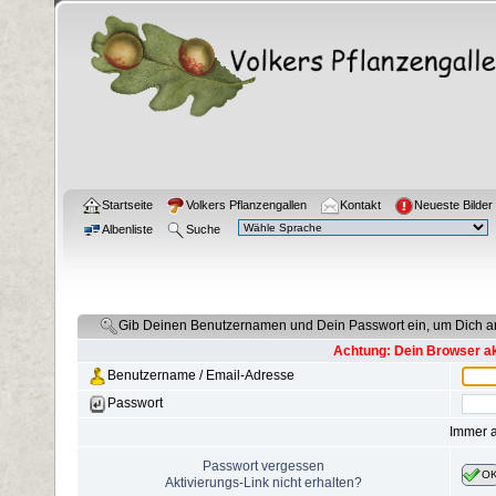
Startseite
Volkers Pflanzengallen
Kontakt
Neueste Bilder
Albenliste
Suche
Gib Deinen Benutzernamen und Dein Passwort ein, um Dich 
Achtung: Dein Browser akz
Benutzername / Email-Adresse
Passwort
Immer 
Passwort vergessen
O
Aktivierungs-Link nicht erhalten?