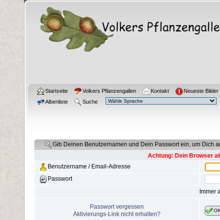
Startseite
Volkers Pflanzengallen
Kontakt
Neueste Bilder
Albenliste
Suche
Gib Deinen Benutzernamen und Dein Passwort ein, um Dich 
Achtung: Dein Browser akz
Benutzername / Email-Adresse
Passwort
Immer 
Passwort vergessen
O
Aktivierungs-Link nicht erhalten?