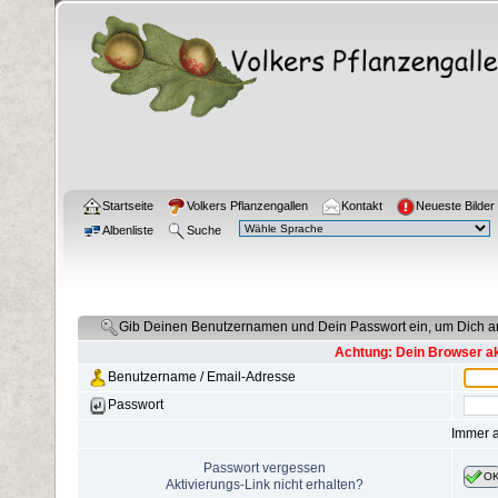
Startseite
Volkers Pflanzengallen
Kontakt
Neueste Bilder
Albenliste
Suche
Gib Deinen Benutzernamen und Dein Passwort ein, um Dich 
Achtung: Dein Browser akz
Benutzername / Email-Adresse
Passwort
Immer 
Passwort vergessen
O
Aktivierungs-Link nicht erhalten?