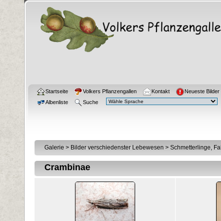
Startseite
Volkers Pflanzengallen
Kontakt
Neueste Bilder
Albenliste
Suche
Galerie
>
Bilder verschiedenster Lebewesen
>
Schmetterlinge, Fal
Crambinae