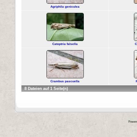
Agriphila geniculea
Catoptria falsella
C
Crambus pascuella
8 Dateien auf 1 Seite(n)
Power