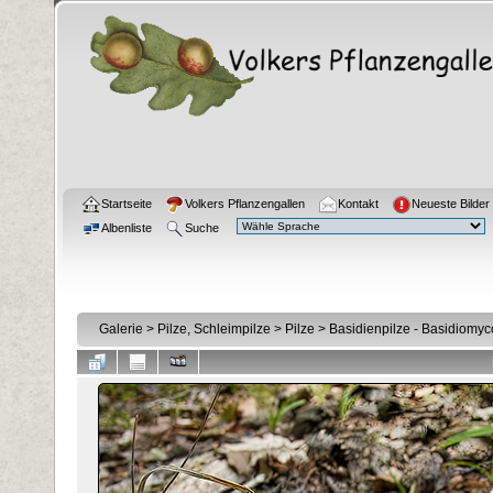
Startseite
Volkers Pflanzengallen
Kontakt
Neueste Bilder
Albenliste
Suche
Galerie
>
Pilze, Schleimpilze
>
Pilze
>
Basidienpilze - Basidiomyc