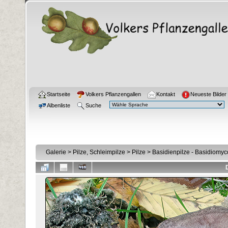
Startseite
Volkers Pflanzengallen
Kontakt
Neueste Bilder
Albenliste
Suche
Galerie
>
Pilze, Schleimpilze
>
Pilze
>
Basidienpilze - Basidiomyc