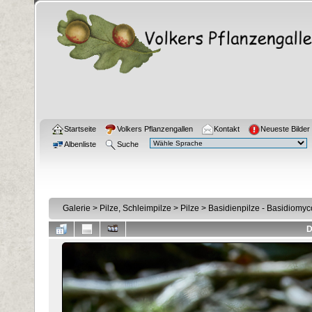
Startseite
Volkers Pflanzengallen
Kontakt
Neueste Bilder
Albenliste
Suche
Galerie
>
Pilze, Schleimpilze
>
Pilze
>
Basidienpilze - Basidiomyc
D