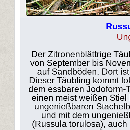
Russu
Un
Der Zitronenblättrige Tä
von September bis Novem
auf Sandböden. Dort ist 
Dieser Täubling kommt lok
dem essbaren Jodoform-Täu
einen meist weißen Stiel 
ungenießbaren Stachelbe
und mit dem ungenieß
(Russula torulosa), auch