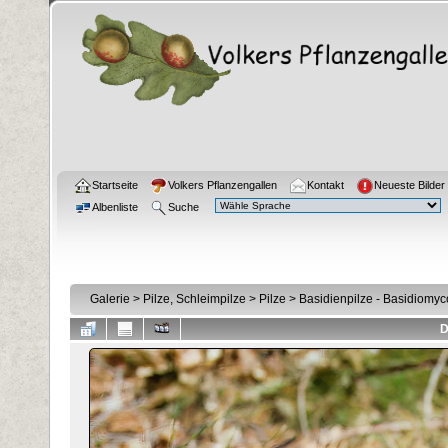
Startseite
Volkers Pflanzengallen
Kontakt
Neueste Bilder
Albenliste
Suche
Galerie
>
Pilze, Schleimpilze
>
Pilze
>
Basidienpilze - Basidiomyc
D