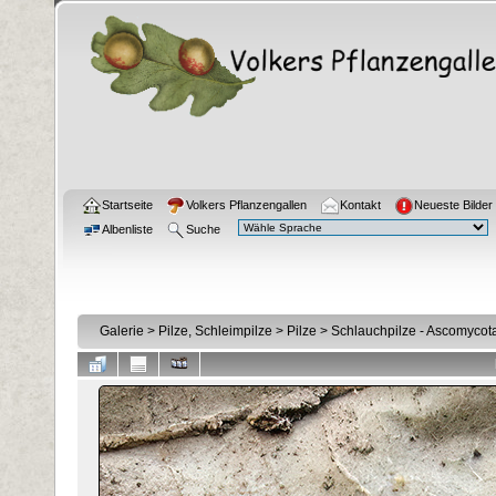
Startseite
Volkers Pflanzengallen
Kontakt
Neueste Bilder
Albenliste
Suche
Galerie
>
Pilze, Schleimpilze
>
Pilze
>
Schlauchpilze - Ascomycot