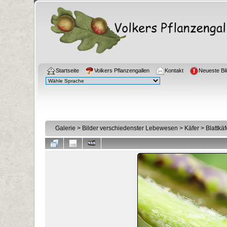
Startseite
Volkers Pflanzengallen
Kontakt
Neueste Bil
Galerie
>
Bilder verschiedenster Lebewesen
>
Käfer
>
Blattkä