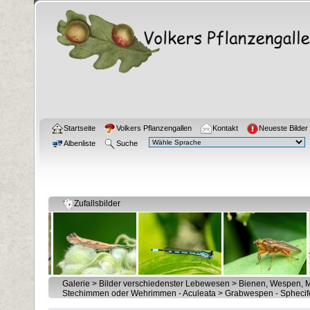
Startseite
Volkers Pflanzengallen
Kontakt
Neueste Bilder
Albenliste
Suche
Zufallsbilder
Galerie
>
Bilder verschiedenster Lebewesen
>
Bienen, Wespen, M
Stechimmen oder Wehrimmen - Aculeata
>
Grabwespen - Spheci