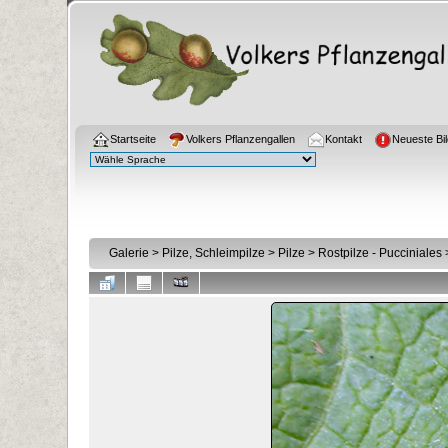
Startseite
Volkers Pflanzengallen
Kontakt
Neueste Bil
Galerie
>
Pilze, Schleimpilze
>
Pilze
>
Rostpilze - Pucciniales