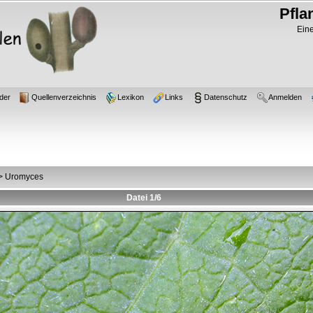
Pfla
Eine
der
Quellenverzeichnis
Lexikon
Links
Datenschutz
Anmelden
>
Uromyces
Datei 1/6