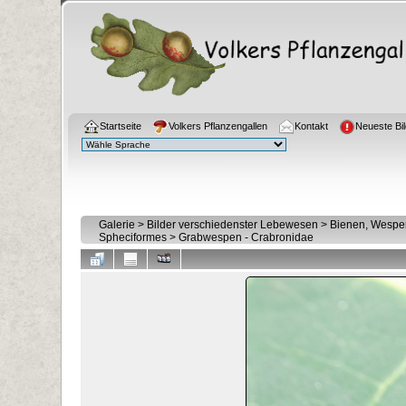
Startseite
Volkers Pflanzengallen
Kontakt
Neueste Bil
Galerie
>
Bilder verschiedenster Lebewesen
>
Bienen, Wespen
Spheciformes
>
Grabwespen - Crabronidae