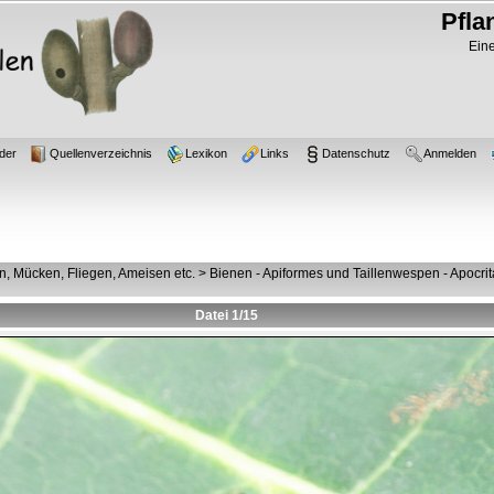
Pfla
Eine
der
Quellenverzeichnis
Lexikon
Links
Datenschutz
Anmelden
, Mücken, Fliegen, Ameisen etc.
>
Bienen - Apiformes und Taillenwespen - Apocrit
Datei 1/15