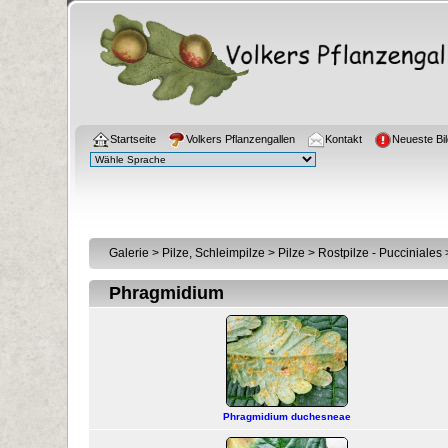
Startseite
Volkers Pflanzengallen
Kontakt
Neueste Bil
Galerie
>
Pilze, Schleimpilze
>
Pilze
>
Rostpilze - Pucciniales
Phragmidium
Phragmidium duchesneae