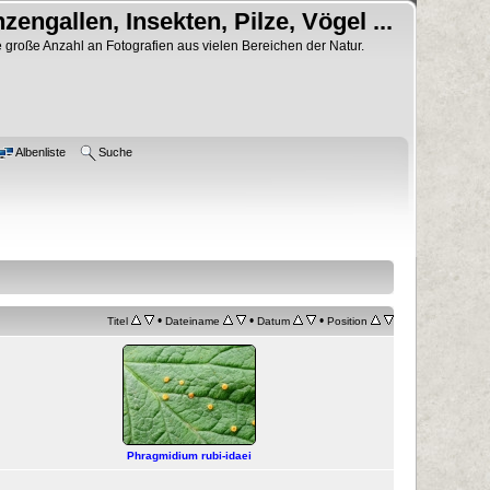
nzengallen, Insekten, Pilze, Vögel ...
 große Anzahl an Fotografien aus vielen Bereichen der Natur.
Albenliste
Suche
•
•
•
Titel
Dateiname
Datum
Position
Phragmidium rubi-idaei