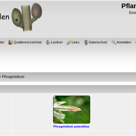
Pfla
Eine
der
Quellenverzeichnis
Lexikon
Links
Datenschutz
Anmelden
>
Phragmidium
Phragmidium potentillae